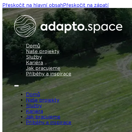
Přeskočit na hlavní obsah
Přeskočit na zápatí
Domů
Naše projekty
Služby
Kariéra
Jak pracujeme
Příběhy a inspirace
Domů
Naše projekty
Služby
Kariéra
Jak pracujeme
Příběhy a inspirace