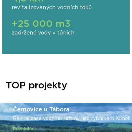
revitalizovaných vodních toků
+25 000 m3
zadržené vody v tůních
TOP projekty
Černovice u Tábora
Revitalizace vodního režimu nad rybníkem Klínot
Rozhloha