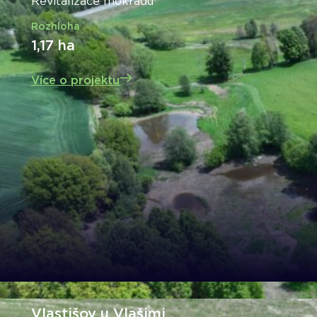
Revitalizace mokřadů
Rozhloha
1,17 ha
Více o projektu
Vlastišov u Vlašimi