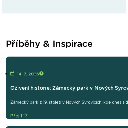
Příběhy & Inspirace
14. 7. 2026
Oživení historie: Zámecký park v Nových Syrov
Zámecký park z 19. století v Nových Syrovicích, kde dnes sí
Přejít