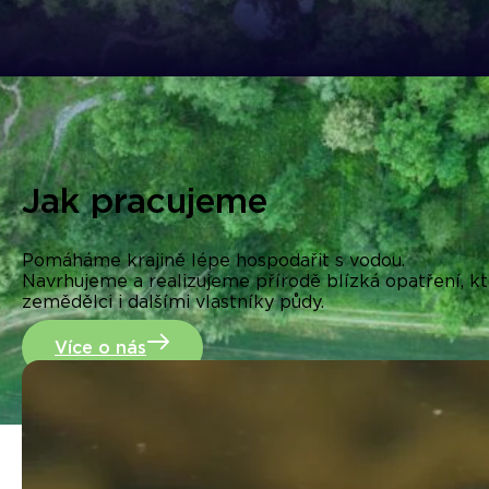
Jak pracujeme
Pomáháme krajině lépe hospodařit s vodou.
Navrhujeme a realizujeme přírodě blízká opatření, kt
zemědělci i dalšími vlastníky půdy.
Více o nás