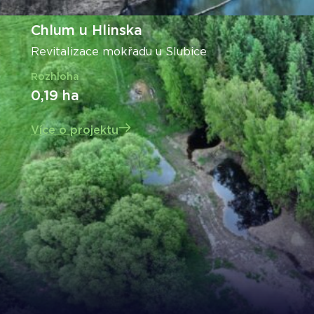
Chlum u Hlinska
Revitalizace mokřadu u Slubice
Rozhloha
0,19 ha
Více o projektu