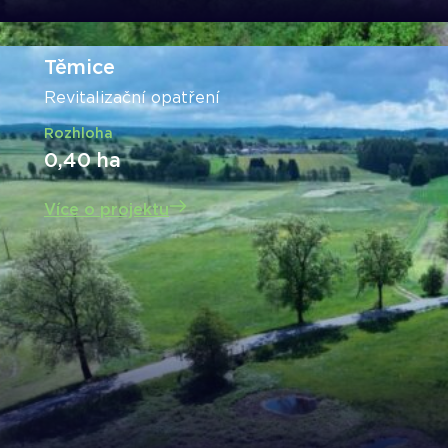
Těmice
Revitalizační opatření
Rozhloha
0,40 ha
Více o projektu