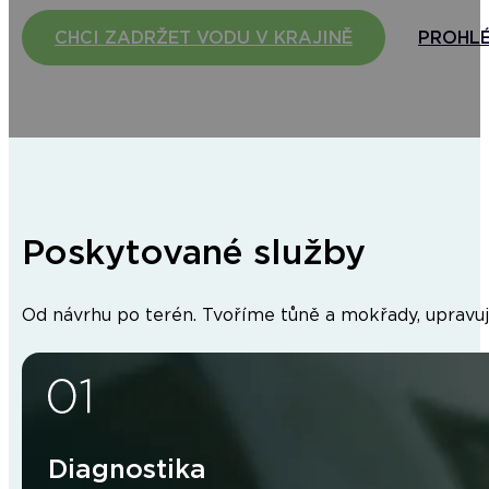
Pro přirozený koloběh vody v krajině
CHCI ZADRŽET VODU V KRAJINĚ
PROHL
Poskytované služby
Od návrhu po terén. Tvoříme tůně a mokřady, upravuj
Diagnostika