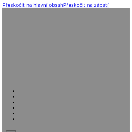
Přeskočit na hlavní obsah
Přeskočit na zápatí
Domů
Naše projekty
Služby
Kariéra
Jak pracujeme
Příběhy a inspirace