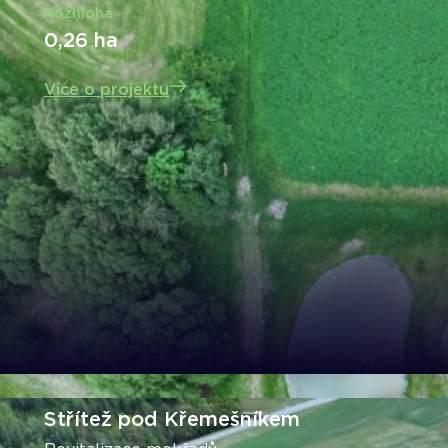
Rozhloha
0,26 ha
Více o projektu
Střítež pod Křemešníkem