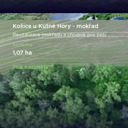
Košice u Kutné Hory - mokřad
Revitalizace mokřadu a chodník pro pěší
Rozhloha
1,07 ha
Více o projektu