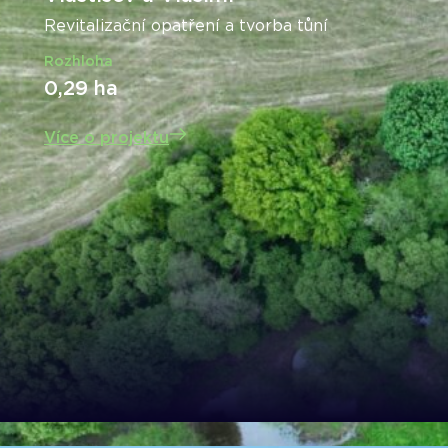
Revitalizační opatření a tvorba tůní
Rozhloha
0,29 ha
Více o projektu