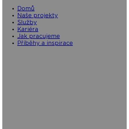
Domů
Naše projekty
Služby
Kariéra
Jak pracujeme
Příběhy a inspirace
Pomáháme řešit
sucho | povodně | erozi