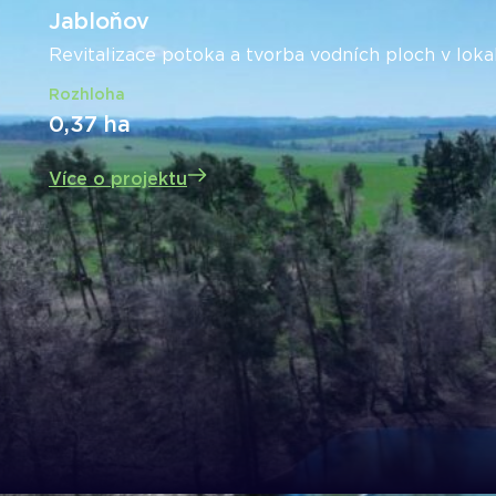
Jabloňov
Revitalizace potoka a tvorba vodních ploch v loka
Rozhloha
0,37 ha
Více o projektu