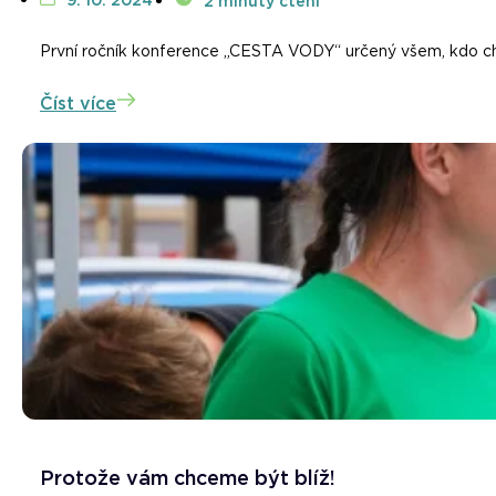
9. 10. 2024
2 minuty čtení
První ročník konference „CESTA VODY“ určený všem, kdo chtě
Číst více
Protože vám chceme být blíž!