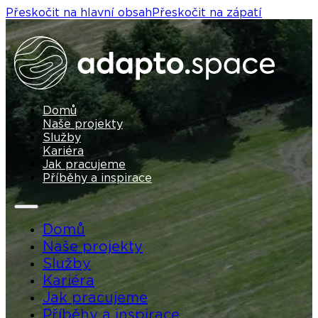
Přeskočit na hlavní obsah
Přeskočit na zápatí
Domů
Naše projekty
Služby
Kariéra
Jak pracujeme
Příběhy a inspirace
Domů
Naše projekty
Služby
Kariéra
Jak pracujeme
Příběhy a inspirace