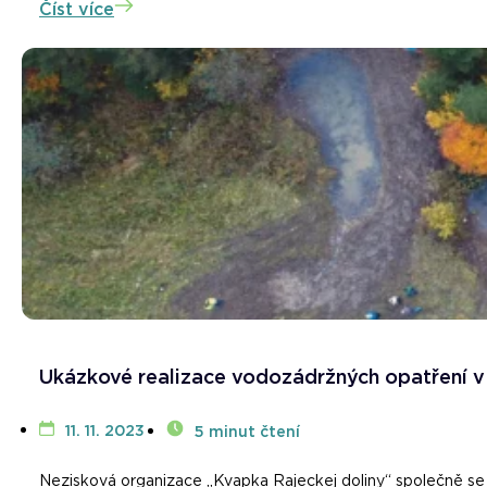
Číst více
Ukázkové realizace vodozádržných opatření v 
11. 11. 2023
5 minut čtení
Nezisková organizace „Kvapka Rajeckej doliny“ společně se 