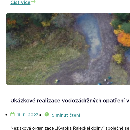
Číst více
Ukázkové realizace vodozádržných opatření v 
11. 11. 2023
5 minut čtení
Nezisková organizace „Kvapka Rajeckej doliny“ společně se 