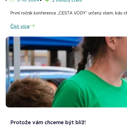
9. 10. 2024
2 minuty čtení
První ročník konference „CESTA VODY“ určený všem, kdo chtě
Číst více
Protože vám chceme být blíž!