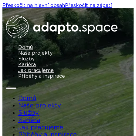
Přeskočit na hlavní obsah
Přeskočit na zápatí
Domů
Naše projekty
Služby
Kariéra
Jak pracujeme
Příběhy a inspirace
Domů
Naše projekty
Služby
Kariéra
Jak pracujeme
Příběhy a inspirace